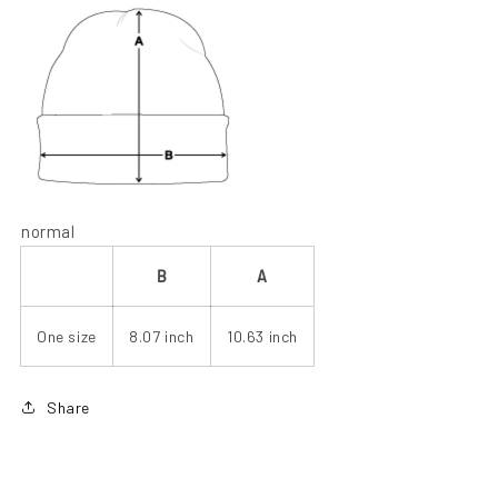
normal
B
A
One size
8.07 inch
10.63 inch
Share