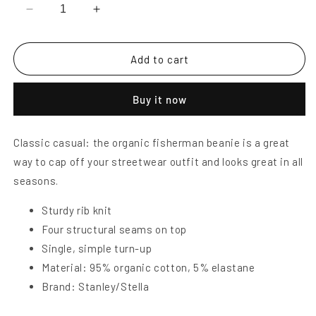
Decrease
Increase
quantity
quantity
for
for
MAYDAY
MAYDAY
Add to cart
Rocket
Rocket
&amp;
&amp;
Buy it now
Logo
Logo
Beanie
Beanie
-
-
Classic casual: the organic fisherman beanie is a great
weißer
weißer
way to cap off your streetwear outfit and looks great in all
Stick
Stick
seasons.
Sturdy rib knit
Four structural seams on top
Single, simple turn-up
Material: 95% organic cotton, 5% elastane
Brand: Stanley/Stella