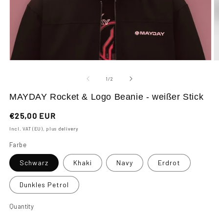
Open
O
media
m
1
2
of
1
/
2
in
in
modal
m
MAYDAY Rocket & Logo Beanie - weißer Stick
Regular
€25,00 EUR
price
Incl. VAT (EU), plus
delivery
Farbe
Schwarz
Khaki
Navy
Erdrot
Dunkles Petrol
Quantity